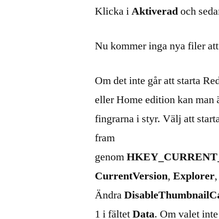
Klicka i
Aktiverad
och seda
Nu kommer inga nya filer att
Om det inte går att starta Red
eller Home edition kan man ä
fingrarna i styr. Välj att star
fram
genom
HKEY_CURRENT
CurrentVersion
,
Explorer
Ändra
DisableThumbnailC
1 i fältet
Data
. Om valet inte