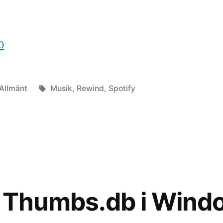
0
Publicerat
Etiketter:
Allmänt
Musik
,
Rewind
,
Spotify
i
a Thumbs.db i Wind