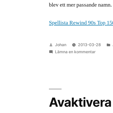
blev ett mer passande namn.
Spellista Rewind 90s Top 15
Publicerat
Johan
2013-03-28
av
till
Lämna en kommentar
Rewind
90s
Top
150
Avaktiver