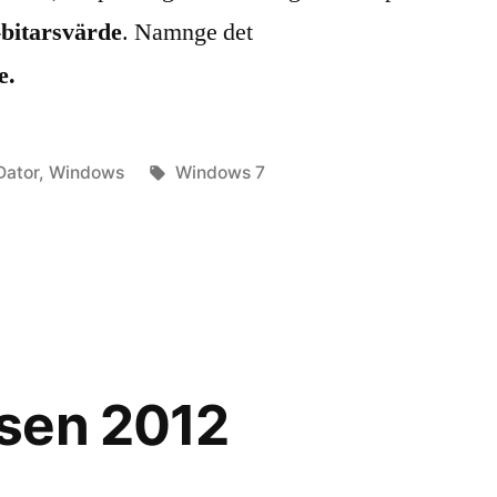
-bitarsvärde
. Namnge det
e.
Publicerat
Etiketter:
Dator
,
Windows
Windows 7
ra
db
sen 2012