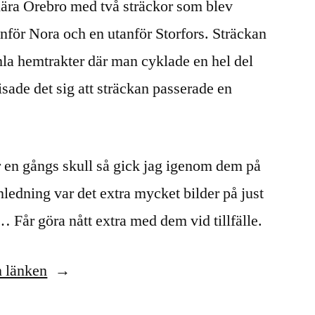
 nära Örebro med två sträckor som blev
tanför Nora och en utanför Storfors. Sträckan
la hemtrakter där man cyklade en hel del
isade det sig att sträckan passerade en
ör en gångs skull så gick jag igenom dem på
ledning var det extra mycket bilder på just
Får göra nått extra med dem vid tillfälle.
n länken