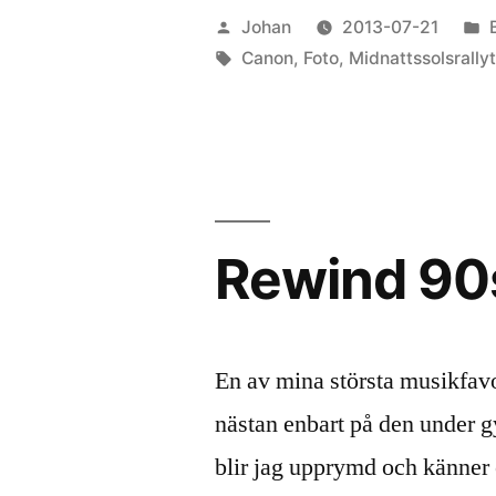
Publicerat
Johan
2013-07-21
B
av
Etiketter:
i
Canon
,
Foto
,
Midnattssolsrally
Rewind 90
En av mina största musikfavo
nästan enbart på den under gy
blir jag upprymd och känner e