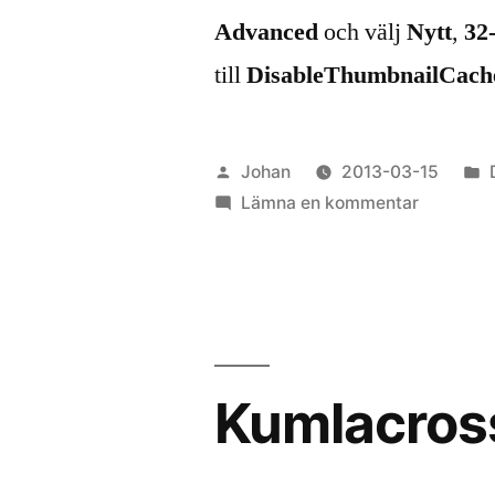
Advanced
och välj
Nytt
,
32
till
DisableThumbnailCach
Publicerat
Johan
2013-03-15
av
till
i
Lämna en kommentar
Avaktive
Thumbs.
i
Windows
7
Kumlacros