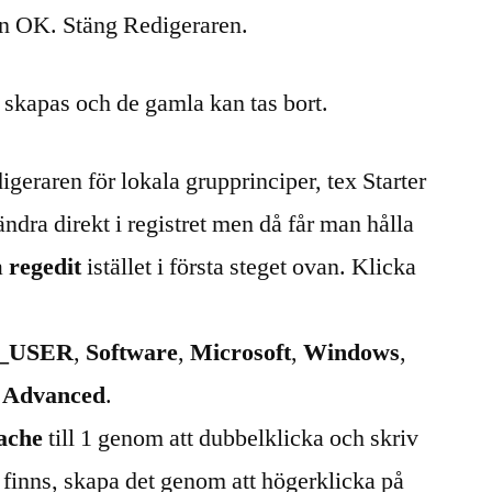
n OK. Stäng Redigeraren.
 skapas och de gamla kan tas bort.
igeraren för lokala grupprinciper, tex Starter
ndra direkt i registret men då får man hålla
ta
regedit
istället i första steget ovan. Klicka
_USER
,
Software
,
Microsoft
,
Windows
,
,
Advanced
.
ache
till 1 genom att dubbelklicka och skriv
 finns, skapa det genom att högerklicka på