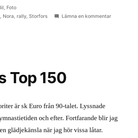
Publicerat
il
,
Foto
till
t
,
Nora
,
rally
,
Storfors
Lämna en kommentar
Midnattsols
2013
s Top 150
riter är sk Euro från 90-talet. Lyssnade
mnastietiden och efter. Fortfarande blir jag
n glädjekänsla när jag hör vissa låtar.