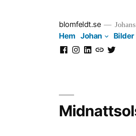
Hoppa
till
blomfeldt.se
Johans 
innehåll
Hem
Johan
Bilder
Facebook
Instagram
LinkedIn
Mastodon
Twitter
Midnattsol