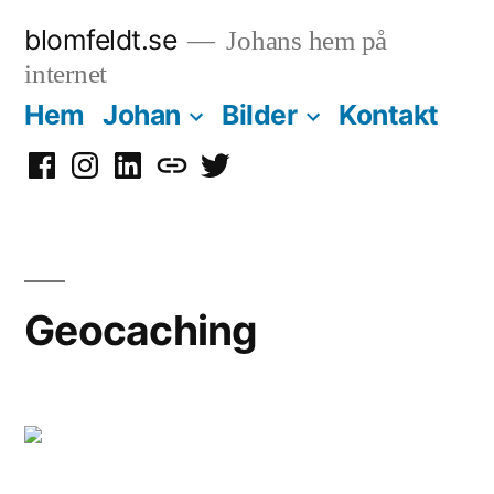
Hoppa
blomfeldt.se
Johans hem på
till
internet
innehåll
Hem
Johan
Bilder
Kontakt
Facebook
Instagram
LinkedIn
Mastodon
Twitter
Geocaching