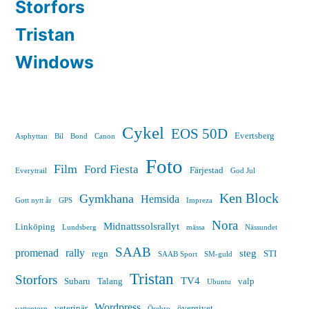
Storfors
Tristan
Windows
Cykel
EOS 50D
Evertsberg
Asphyttan
Bil
Bond
Canon
Foto
Film
Ford Fiesta
Färjestad
Everytrail
God Jul
Ken Block
Gymkhana
Hemsida
Gott nytt år
GPS
Impreza
Nora
Midnattssolsrallyt
Linköping
Lundsberg
mässa
Nässundet
SAAB
promenad
rally
steg
regn
STI
SAAB Sport
SM-guld
Tristan
Storfors
TV4
Subaru
Talang
valp
Ubuntu
Wordpress
veterinär
övergivet
vattentorn
Örebro