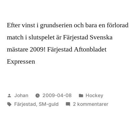
Efter vinst i grundserien och bara en förlorad
match i slutspelet är Färjestad Svenska
mästare 2009! Färjestad Aftonbladet
Expressen
Publicerat
Publicerat
Johan
2009-04-08
Hockey
av
Etiketter:
i
till
Färjestad
,
SM-guld
2 kommentarer
Färjestad
SM-
GULD
2009