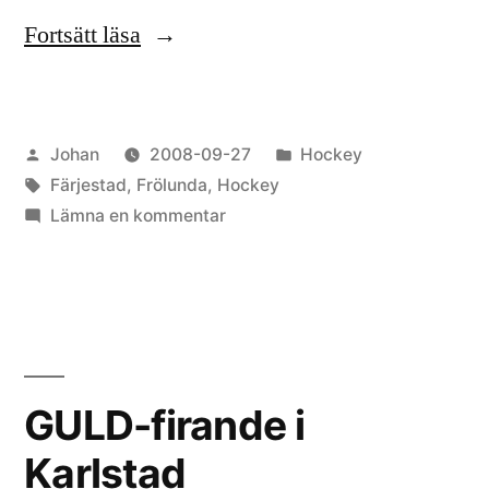
”Färjestad-
Fortsätt läsa
Frölunda
2-
Publicerat
Publicerat
Johan
2008-09-27
Hockey
1”
av
Etiketter:
i
Färjestad
,
Frölunda
,
Hockey
till
Lämna en kommentar
Färjestad-
Frölunda
2-
1
GULD-firande i
Karlstad