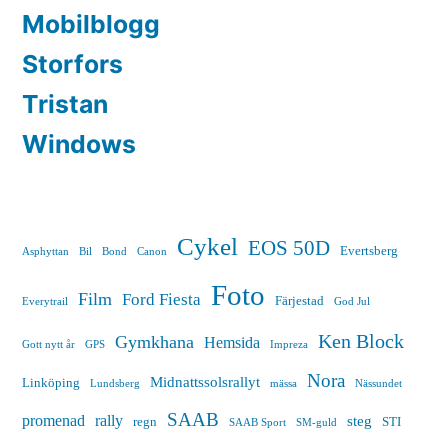
Mobilblogg
Storfors
Tristan
Windows
Cykel
EOS 50D
Evertsberg
Asphyttan
Bil
Bond
Canon
Foto
Film
Ford Fiesta
Färjestad
Everytrail
God Jul
Ken Block
Gymkhana
Hemsida
Gott nytt år
GPS
Impreza
Nora
Midnattssolsrallyt
Linköping
Lundsberg
mässa
Nässundet
SAAB
promenad
rally
steg
regn
STI
SAAB Sport
SM-guld