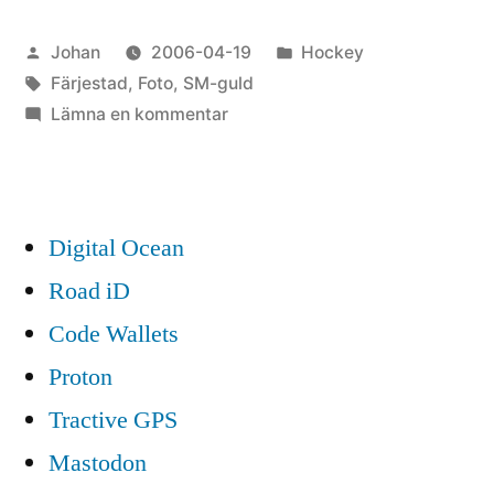
i
Publicerat
Publicerat
Johan
2006-04-19
Hockey
Karlstad”
av
Etiketter:
i
Färjestad
,
Foto
,
SM-guld
till
Lämna en kommentar
GULD-
firande
i
Karlstad
Digital Ocean
Road iD
Code Wallets
Proton
Tractive GPS
Mastodon