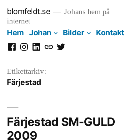
Hoppa
blomfeldt.se
Johans hem på
till
internet
innehåll
Hem
Johan
Bilder
Kontakt
Facebook
Instagram
LinkedIn
Mastodon
Twitter
Etikettarkiv:
Färjestad
Färjestad SM-GULD
2009