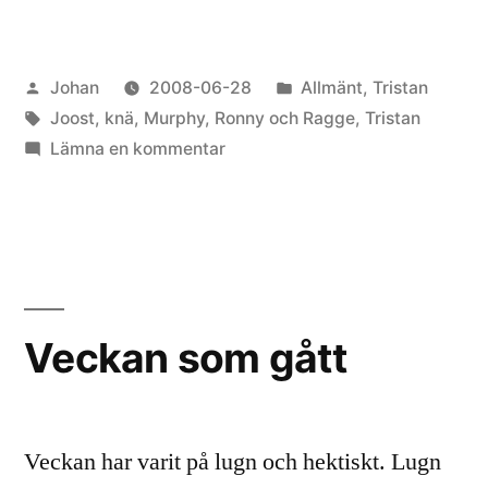
hatar
Murphy”
Publicerat
Publicerat
Johan
2008-06-28
Allmänt
,
Tristan
av
Etiketter:
i
Joost
,
knä
,
Murphy
,
Ronny och Ragge
,
Tristan
till
Lämna en kommentar
Jag
hatar
Murphy
Veckan som gått
Veckan har varit på lugn och hektiskt. Lugn