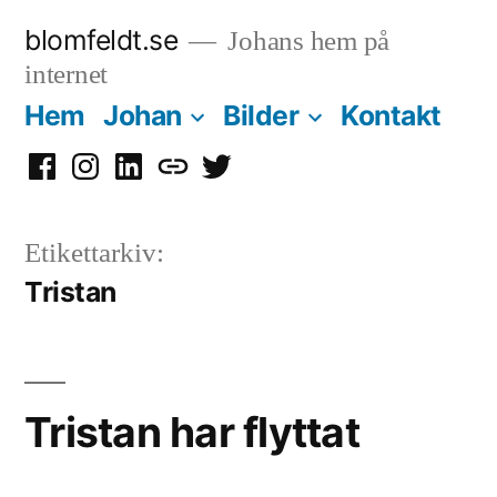
Hoppa
blomfeldt.se
Johans hem på
till
internet
innehåll
Hem
Johan
Bilder
Kontakt
Facebook
Instagram
LinkedIn
Mastodon
Twitter
Etikettarkiv:
Tristan
Tristan har flyttat