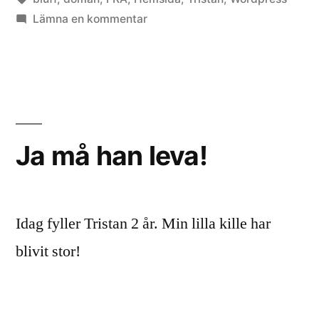
till
Lämna en kommentar
Veckan
som
gått
Ja må han leva!
Idag fyller Tristan 2 år. Min lilla kille har
blivit stor!