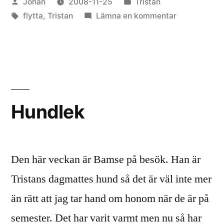
Publicerat
Publicerat
Johan
2008-11-25
Tristan
av
Etiketter:
i
till
flytta
,
Tristan
Lämna en kommentar
Tristan
har
flyttat
Hundlek
Den här veckan är Bamse på besök. Han är
Tristans dagmattes hund så det är väl inte mer
än rätt att jag tar hand om honom när de är på
semester. Det har varit varmt men nu så har