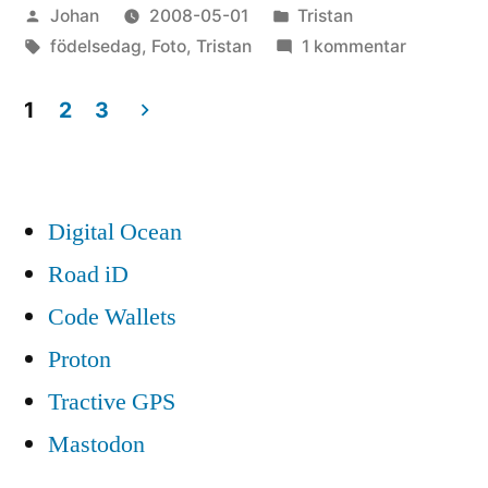
Publicerat
Publicerat
Johan
2008-05-01
Tristan
av
Etiketter:
i
till
födelsedag
,
Foto
,
Tristan
1 kommentar
Ja
må
1
2
3
han
Sidnumrering
leva!
för
Digital Ocean
inlägg
Road iD
Code Wallets
Proton
Tractive GPS
Mastodon