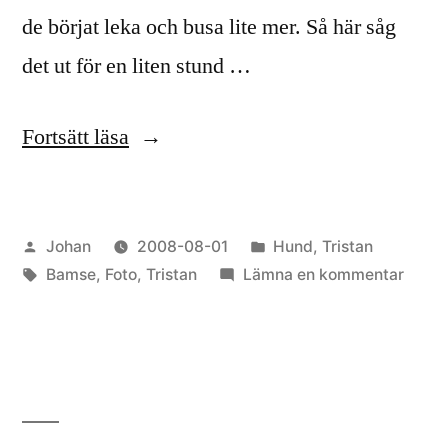
de börjat leka och busa lite mer. Så här såg
det ut för en liten stund …
”Hundlek”
Fortsätt läsa
Publicerat
Publicerat
Johan
2008-08-01
Hund
,
Tristan
av
Etiketter:
i
till
Bamse
,
Foto
,
Tristan
Lämna en kommentar
Hundl