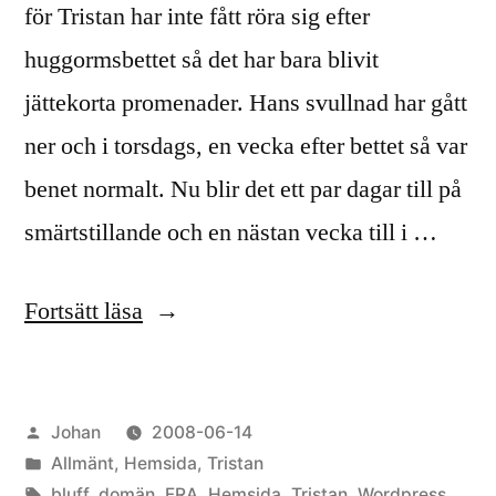
för Tristan har inte fått röra sig efter
huggormsbettet så det har bara blivit
jättekorta promenader. Hans svullnad har gått
ner och i torsdags, en vecka efter bettet så var
benet normalt. Nu blir det ett par dagar till på
smärtstillande och en nästan vecka till i …
”Veckan
Fortsätt läsa
som
gått”
Publicerat
Johan
2008-06-14
av
Publicerat
Allmänt
,
Hemsida
,
Tristan
i
Etiketter:
bluff
,
domän
,
FRA
,
Hemsida
,
Tristan
,
Wordpress