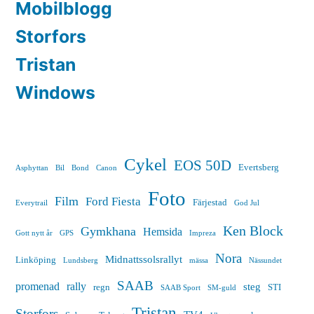
Mobilblogg
Storfors
Tristan
Windows
Cykel
EOS 50D
Evertsberg
Asphyttan
Bil
Bond
Canon
Foto
Film
Ford Fiesta
Färjestad
Everytrail
God Jul
Ken Block
Gymkhana
Hemsida
Gott nytt år
GPS
Impreza
Nora
Midnattssolsrallyt
Linköping
Lundsberg
mässa
Nässundet
SAAB
promenad
rally
steg
regn
STI
SAAB Sport
SM-guld
Tristan
Storfors