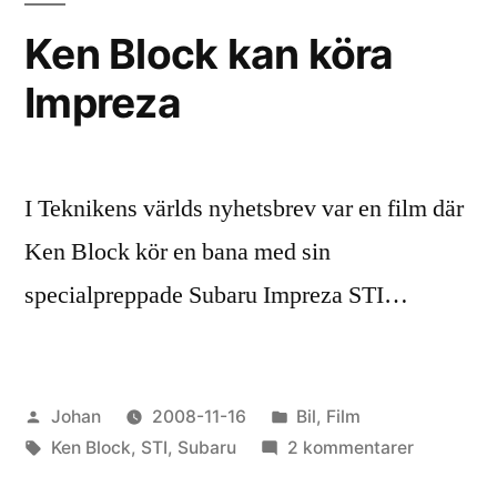
Ken Block kan köra
Impreza
I Teknikens världs nyhetsbrev var en film där
Ken Block kör en bana med sin
specialpreppade Subaru Impreza STI…
Publicerat
Publicerat
Johan
2008-11-16
Bil
,
Film
av
Etiketter:
i
till
Ken Block
,
STI
,
Subaru
2 kommentarer
Ken