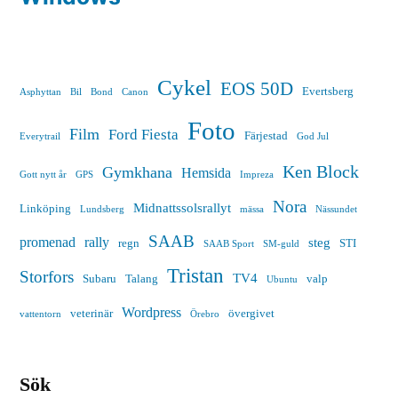
Cykel
EOS 50D
Evertsberg
Asphyttan
Bil
Bond
Canon
Foto
Film
Ford Fiesta
Färjestad
Everytrail
God Jul
Ken Block
Gymkhana
Hemsida
Gott nytt år
GPS
Impreza
Nora
Midnattssolsrallyt
Linköping
Lundsberg
mässa
Nässundet
SAAB
promenad
rally
steg
regn
STI
SAAB Sport
SM-guld
Tristan
Storfors
TV4
Subaru
Talang
valp
Ubuntu
Wordpress
veterinär
övergivet
vattentorn
Örebro
Sök