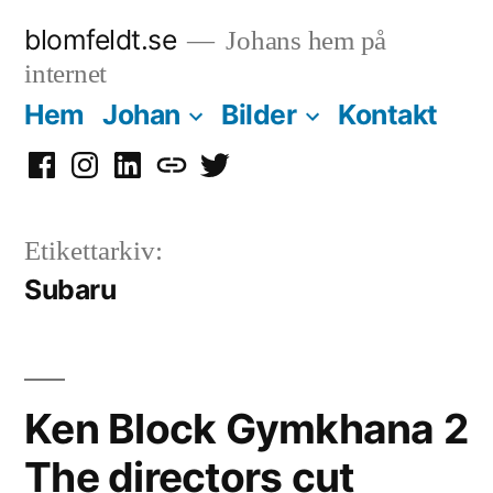
Hoppa
blomfeldt.se
Johans hem på
till
internet
innehåll
Hem
Johan
Bilder
Kontakt
Facebook
Instagram
LinkedIn
Mastodon
Twitter
Etikettarkiv:
Subaru
Ken Block Gymkhana 2
The directors cut