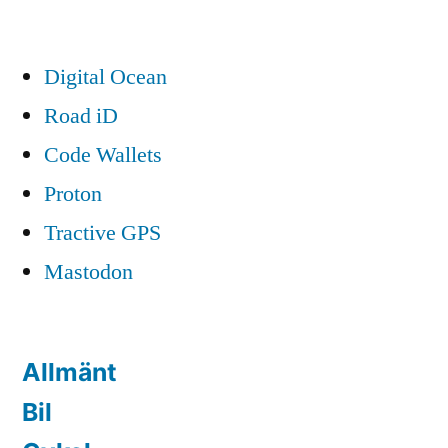
Block
kan
köra
Digital Ocean
Impreza
Road iD
Code Wallets
Proton
Tractive GPS
Mastodon
Allmänt
Bil