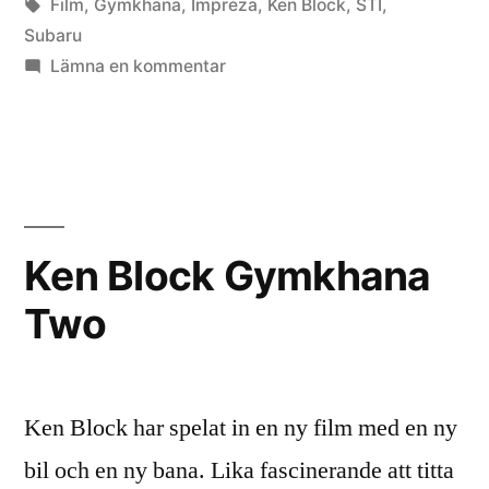
av
Etiketter:
i
Film
,
Gymkhana
,
Impreza
,
Ken Block
,
STI
,
Subaru
till
Lämna en kommentar
Ken
Block
Gymkhana
2
The
directors
Ken Block Gymkhana
cut
Two
Ken Block har spelat in en ny film med en ny
bil och en ny bana. Lika fascinerande att titta