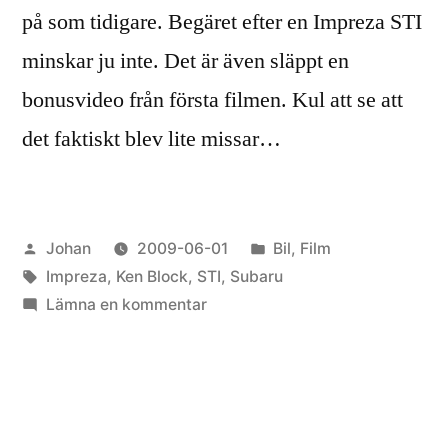
på som tidigare. Begäret efter en Impreza STI
minskar ju inte. Det är även släppt en
bonusvideo från första filmen. Kul att se att
det faktiskt blev lite missar…
Publicerat
Publicerat
Johan
2009-06-01
Bil
,
Film
av
Etiketter:
i
Impreza
,
Ken Block
,
STI
,
Subaru
till
Lämna en kommentar
Ken
Block
Gymkhana
Two