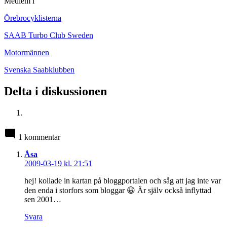
Medlem i
Örebrocyklisterna
SAAB Turbo Club Sweden
Motormännen
Svenska Saabklubben
Delta i diskussionen
1 kommentar
säger:
Åsa
2009-03-19 kl. 21:51
hej! kollade in kartan på bloggportalen och såg att jag inte var
den enda i storfors som bloggar 😀 Är själv också inflyttad
sen 2001…
Svara