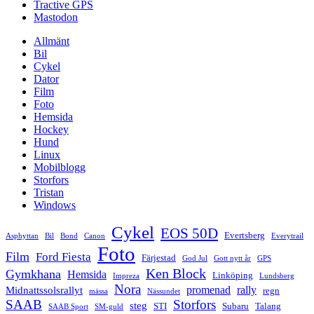
Tractive GPS
Mastodon
Allmänt
Bil
Cykel
Dator
Film
Foto
Hemsida
Hockey
Hund
Linux
Mobilblogg
Storfors
Tristan
Windows
Cykel
EOS 50D
Evertsberg
Asphyttan
Bil
Bond
Canon
Everytrail
Foto
Film
Ford Fiesta
Färjestad
God Jul
Gott nytt år
GPS
Ken Block
Gymkhana
Hemsida
Linköping
Impreza
Lundsberg
Nora
promenad
rally
Midnattssolsrallyt
regn
mässa
Nässundet
SAAB
Storfors
steg
STI
Subaru
Talang
SAAB Sport
SM-guld