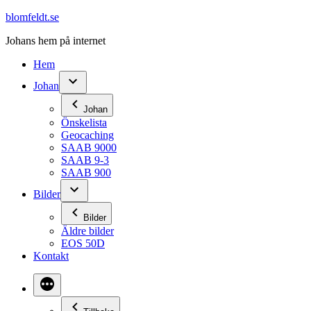
Hoppa
blomfeldt.se
till
Johans hem på internet
innehåll
Hem
Johan
Johan
Önskelista
Geocaching
SAAB 9000
SAAB 9-3
SAAB 900
Bilder
Bilder
Äldre bilder
EOS 50D
Kontakt