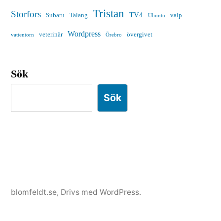
Tristan
Storfors
TV4
Subaru
Talang
valp
Ubuntu
Wordpress
veterinär
övergivet
vattentorn
Örebro
Sök
Sök
blomfeldt.se
,
Drivs med WordPress.