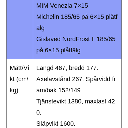
MIM Venezia 7×15
Michelin 185/65 på 6×15 plåtf
älg
Gislaved NordFrost II 185/65
på 6×15 plåtfälg
Mått/Vi
Längd 467, bredd 177.
kt (cm/
Axelavstånd 267. Spårvidd fr
kg)
am/bak 152/149.
Tjänstevikt 1380, maxlast 42
0.
Släpvikt 1600.