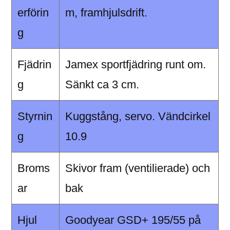
erförin
m, framhjulsdrift.
g
Fjädrin
Jamex sportfjädring runt om.
g
Sänkt ca 3 cm.
Styrnin
Kuggstång, servo. Vändcirkel
g
10.9
Broms
Skivor fram (ventilierade) och
ar
bak
Hjul
Goodyear GSD+ 195/55 på