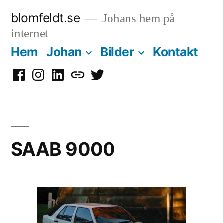
Hoppa
blomfeldt.se
Johans hem på
till
internet
innehåll
Hem
Johan
Bilder
Kontakt
Facebook
Instagram
LinkedIn
Mastodon
Twitter
SAAB 9000