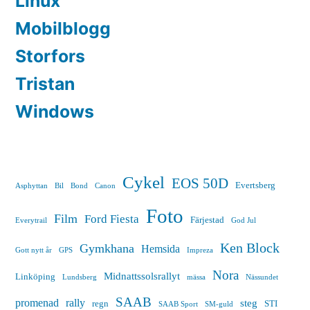
Linux
Mobilblogg
Storfors
Tristan
Windows
Cykel
EOS 50D
Evertsberg
Asphyttan
Bil
Bond
Canon
Foto
Film
Ford Fiesta
Färjestad
Everytrail
God Jul
Ken Block
Gymkhana
Hemsida
Gott nytt år
GPS
Impreza
Nora
Midnattssolsrallyt
Linköping
Lundsberg
mässa
Nässundet
SAAB
promenad
rally
steg
regn
STI
SAAB Sport
SM-guld