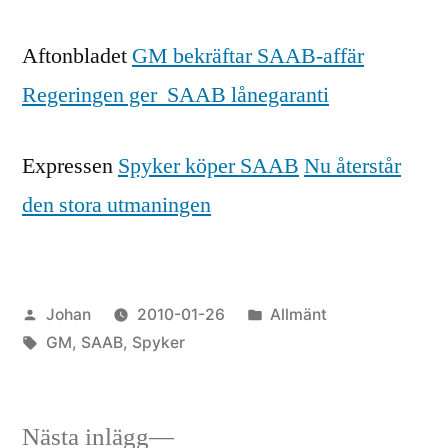
Aftonbladet
GM bekräftar SAAB-affär
Regeringen ger SAAB lånegaranti
Expressen
Spyker köper SAAB
Nu återstår
den stora utmaningen
Publicerat
Publicerat
Johan
2010-01-26
Allmänt
av
Etiketter:
i
GM
,
SAAB
,
Spyker
Nästa
Nästa inlägg