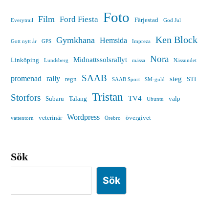
Foto
Film
Ford Fiesta
Färjestad
Everytrail
God Jul
Ken Block
Gymkhana
Hemsida
Gott nytt år
GPS
Impreza
Nora
Midnattssolsrallyt
Linköping
Lundsberg
mässa
Nässundet
SAAB
promenad
rally
steg
regn
STI
SAAB Sport
SM-guld
Tristan
Storfors
TV4
Subaru
Talang
valp
Ubuntu
Wordpress
veterinär
övergivet
vattentorn
Örebro
Sök
Sök