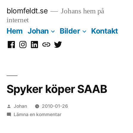
Hoppa
blomfeldt.se
Johans hem på
till
internet
innehåll
Hem
Johan
Bilder
Kontakt
Facebook
Instagram
LinkedIn
Mastodon
Twitter
Spyker köper SAAB
Publicerat
Johan
2010-01-26
av
till
Lämna en kommentar
Spyker
köper