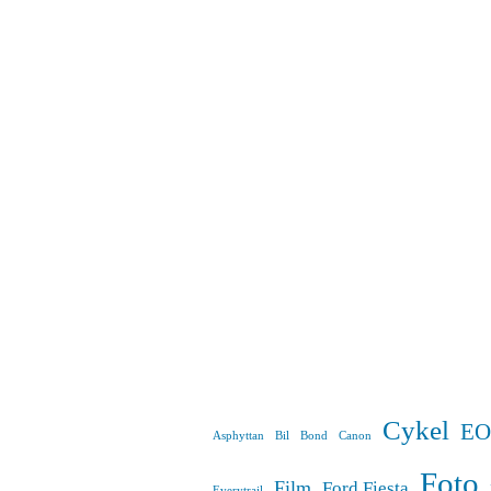
Cykel
EO
Asphyttan
Bil
Bond
Canon
Foto
Film
Ford Fiesta
Everytrail