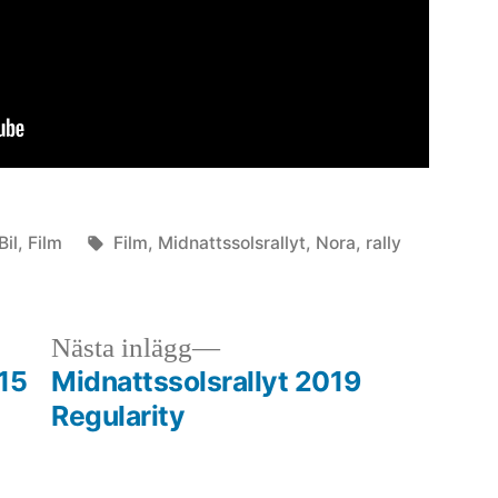
Publicerat
Etiketter:
Bil
,
Film
Film
,
Midnattssolsrallyt
,
Nora
,
rally
i
egående
Nästa
Nästa inlägg
gg:
inlägg:
15
Midnattssolsrallyt 2019
Regularity