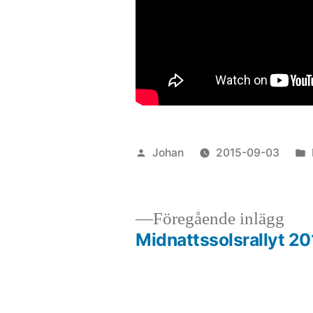
Publicerat
Johan
2015-09-03
av
För
Föregående inlägg
inlä
Midnattssolsrallyt 20
Inläggsnavigering