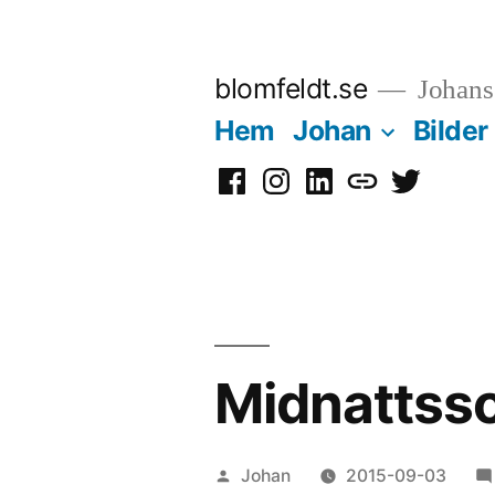
Hoppa
till
blomfeldt.se
Johans 
innehåll
Hem
Johan
Bilder
Facebook
Instagram
LinkedIn
Mastodon
Twitter
Midnattsso
Publicerat
Johan
2015-09-03