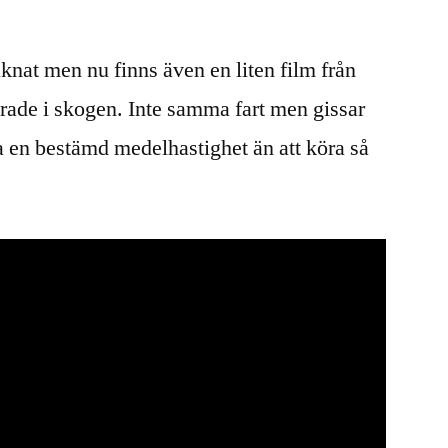
Midnattssolsrallyt
2015
räknat men nu finns även en liten film från
Regularity
rade i skogen. Inte samma fart men gissar
lla en bestämd medelhastighet än att köra så