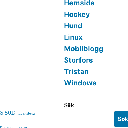
Hemsida
Hockey
Hund
Linux
Mobilblogg
Storfors
Tristan
Windows
Sök
S 50D
Evertsberg
Sö
Färjestad
God Jul