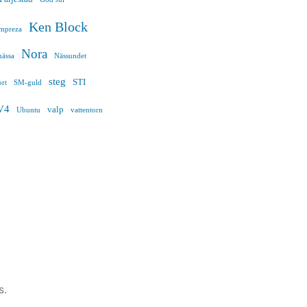
Ken Block
mpreza
Nora
ässa
Nässundet
steg
STI
rt
SM-guld
V4
valp
Ubuntu
vattentorn
s.