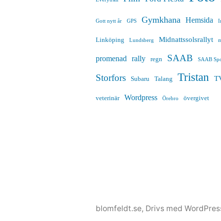
Gymkhana
Hemsida
Gott nytt år
GPS
I
Midnattssolsrallyt
Linköping
Lundsberg
m
SAAB
promenad
rally
regn
SAAB Spo
Tristan
Storfors
T
Subaru
Talang
Wordpress
veterinär
övergivet
Örebro
blomfeldt.se
,
Drivs med WordPres