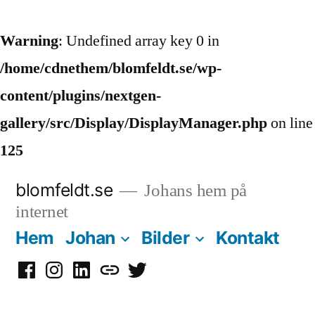
Warning
: Undefined array key 0 in
/home/cdnethem/blomfeldt.se/wp-
content/plugins/nextgen-
gallery/src/Display/DisplayManager.php
on line
125
Hoppa
blomfeldt.se
Johans hem på
till
internet
innehåll
Hem
Johan
Bilder
Kontakt
Facebook
Instagram
LinkedIn
Mastodon
Twitter