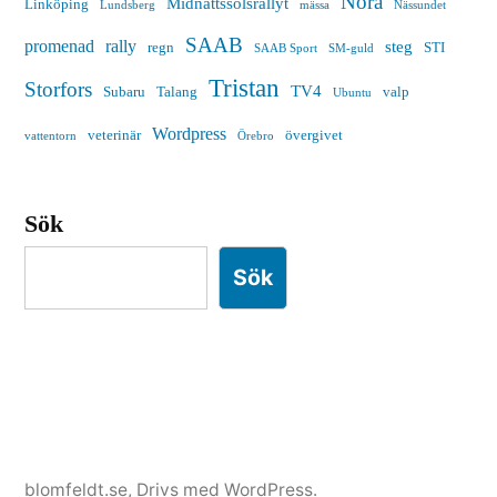
Nora
Midnattssolsrallyt
Linköping
Lundsberg
mässa
Nässundet
SAAB
promenad
rally
steg
regn
STI
SAAB Sport
SM-guld
Tristan
Storfors
TV4
Subaru
Talang
valp
Ubuntu
Wordpress
veterinär
övergivet
vattentorn
Örebro
Sök
Sök
blomfeldt.se
,
Drivs med WordPress.