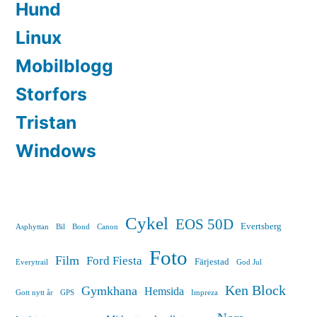
Hund
Linux
Mobilblogg
Storfors
Tristan
Windows
Cykel
EOS 50D
Evertsberg
Asphyttan
Bil
Bond
Canon
Foto
Film
Ford Fiesta
Färjestad
Everytrail
God Jul
Ken Block
Gymkhana
Hemsida
Gott nytt år
GPS
Impreza