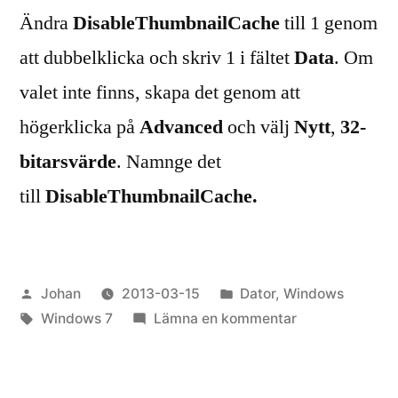
Ändra
DisableThumbnailCache
till 1 genom
att dubbelklicka och skriv 1 i fältet
Data
. Om
valet inte finns, skapa det genom att
högerklicka på
Advanced
och välj
Nytt
,
32-
bitarsvärde
. Namnge det
till
DisableThumbnailCache.
Publicerat
Publicerat
Johan
2013-03-15
Dator
,
Windows
av
Etiketter:
i
till
Windows 7
Lämna en kommentar
Avaktivera
Thumbs.db
i