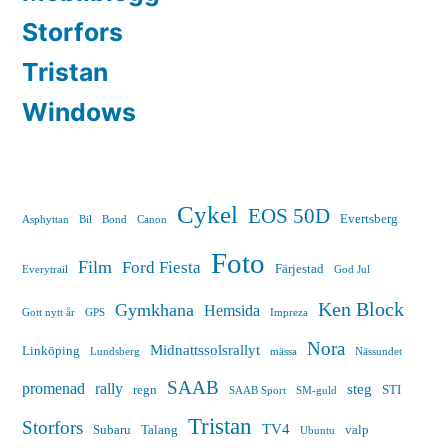
Storfors
Tristan
Windows
Cykel
EOS 50D
Evertsberg
Asphyttan
Bil
Bond
Canon
Foto
Film
Ford Fiesta
Färjestad
Everytrail
God Jul
Ken Block
Gymkhana
Hemsida
Gott nytt år
GPS
Impreza
Nora
Midnattssolsrallyt
Linköping
Lundsberg
mässa
Nässundet
SAAB
promenad
rally
steg
regn
STI
SAAB Sport
SM-guld
Tristan
Storfors
TV4
Subaru
Talang
valp
Ubuntu