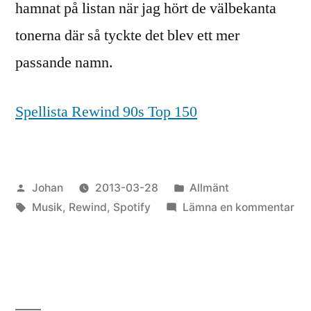
hamnat på listan när jag hört de välbekanta
tonerna där så tyckte det blev ett mer
passande namn.
Spellista Rewind 90s Top 150
Publicerat
Publicerat
Johan
2013-03-28
Allmänt
av
Etiketter:
i
till
Musik
,
Rewind
,
Spotify
Lämna en kommentar
Re
90
To
15