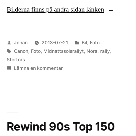
Bilderna finns på andra sidan länken
Publicerat
Publicerat
Johan
2013-07-21
Bil
,
Foto
av
Etiketter:
i
Canon
,
Foto
,
Midnattssolsrallyt
,
Nora
,
rally
,
Storfors
till
Lämna en kommentar
Midnattsolsrallyt
2013
Rewind 90s Top 150