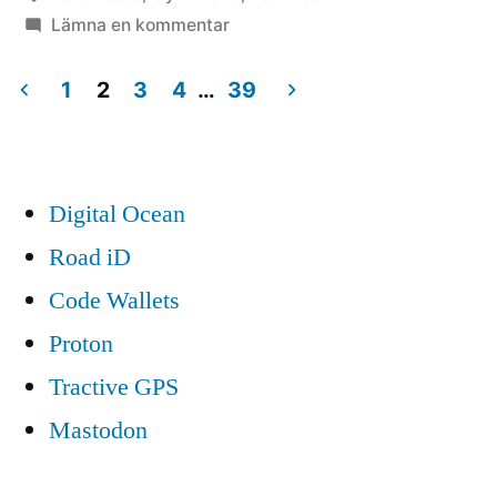
till
Lämna en kommentar
Ken
Block
1
2
3
4
…
39
Gymkhana
Sidnumrering
Five
för
Digital Ocean
inlägg
Road iD
Code Wallets
Proton
Tractive GPS
Mastodon