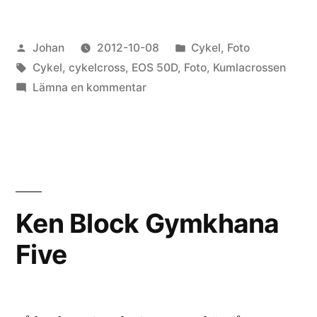
Publicerat
Publicerat
Johan
2012-10-08
Cykel
,
Foto
av
Etiketter:
i
Cykel
,
cykelcross
,
EOS 50D
,
Foto
,
Kumlacrossen
till
Lämna en kommentar
Kumlacrossen
2012
Ken Block Gymkhana
Five