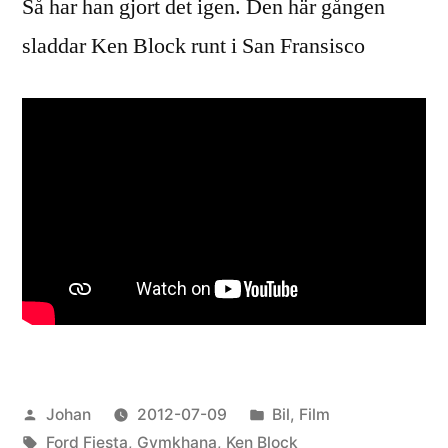
Så har han gjort det igen. Den här gången
sladdar Ken Block runt i San Fransisco
Publicerat
Publicerat
Johan
2012-07-09
Bil
,
Film
av
Etiketter:
i
Ford Fiesta
,
Gymkhana
,
Ken Block