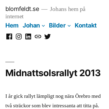
Hoppa
blomfeldt.se
Johans hem på
till
internet
innehåll
Hem
Johan
Bilder
Kontakt
Facebook
Instagram
LinkedIn
Mastodon
Twitter
Midnattsolsrallyt 2013
I år gick rallyt lämpligt nog nära Örebro med
två sträckor som blev intressanta att titta på.