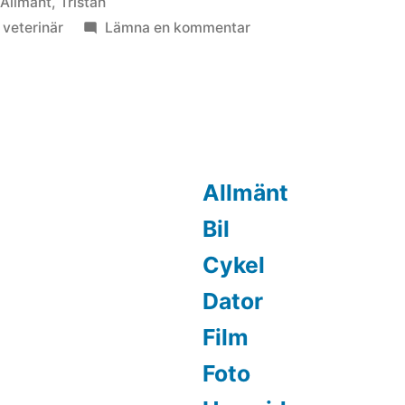
Publicerat
Allmänt
,
Tristan
i
till
,
veterinär
Lämna en kommentar
Huggormsbett,
stegtävling
och
nationaldagen
Allmänt
Bil
Cykel
Dator
Film
Foto