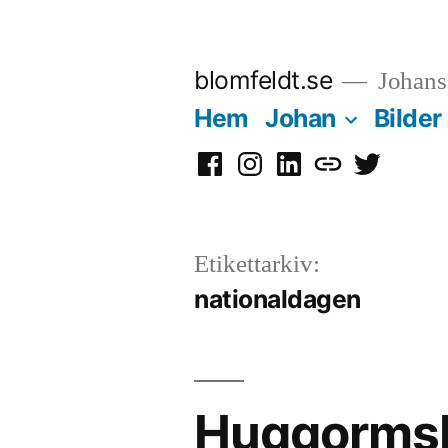
Hoppa
till
blomfeldt.se
Johans 
innehåll
Hem
Johan
Bilder
Facebook
Instagram
LinkedIn
Mastodon
Twitter
Etikettarkiv:
nationaldagen
Huggormsbe