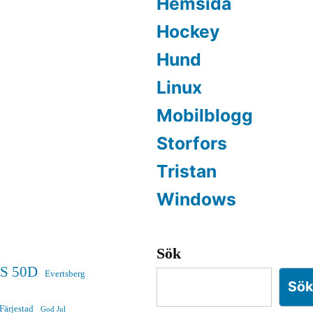
Hemsida
Hockey
Hund
Linux
Mobilblogg
Storfors
Tristan
Windows
Sök
S 50D
Evertsberg
Sö
Färjestad
God Jul