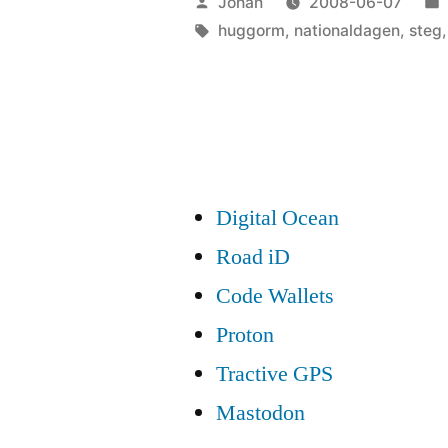
Publicerat
Johan
2008-06-07
nationaldagen”
av
Etiketter:
huggorm
,
nationaldagen
,
steg
Digital Ocean
Road iD
Code Wallets
Proton
Tractive GPS
Mastodon