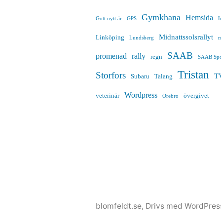
Gymkhana
Hemsida
Gott nytt år
GPS
I
Midnattssolsrallyt
Linköping
Lundsberg
m
SAAB
promenad
rally
regn
SAAB Spo
Tristan
Storfors
T
Subaru
Talang
Wordpress
veterinär
övergivet
Örebro
blomfeldt.se
,
Drivs med WordPres