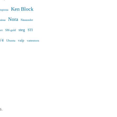
Ken Block
mpreza
Nora
ässa
Nässundet
steg
STI
rt
SM-guld
V4
valp
Ubuntu
vattentorn
s.