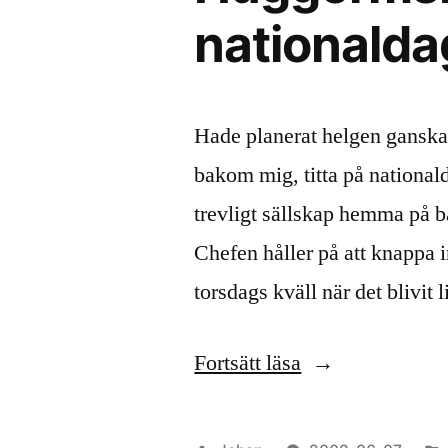
nationald
Hade planerat helgen ganska 
bakom mig, titta på nationald
trevligt sällskap hemma på ba
Chefen håller på att knappa i
torsdags kväll när det blivit 
”Huggormsbett,
Fortsätt läsa
stegtävling
och