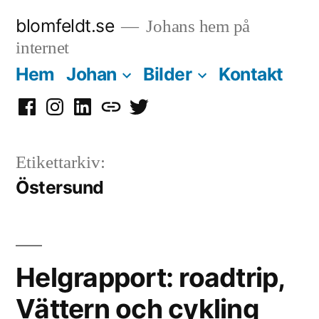
Hoppa
blomfeldt.se
Johans hem på
till
internet
innehåll
Hem
Johan
Bilder
Kontakt
Facebook
Instagram
LinkedIn
Mastodon
Twitter
Etikettarkiv:
Östersund
Helgrapport: roadtrip,
Vättern och cykling