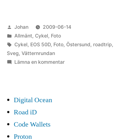
roadtrip,
Vättern
Publicerat
Johan
2009-06-14
och
av
Publicerat
Allmänt
,
Cykel
,
Foto
cykling”
i
Etiketter:
Cykel
,
EOS 50D
,
Foto
,
Östersund
,
roadtrip
,
Sveg
,
Vätternrundan
till
Lämna en kommentar
Helgrapport:
roadtrip,
Vättern
och
Digital Ocean
cykling
Road iD
Code Wallets
Proton