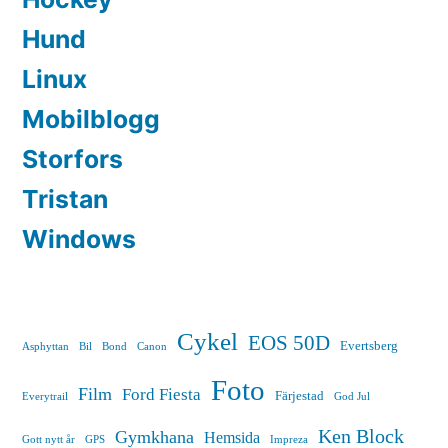
Hund
Linux
Mobilblogg
Storfors
Tristan
Windows
Cykel
EOS 50D
Evertsberg
Asphyttan
Bil
Bond
Canon
Foto
Film
Ford Fiesta
Färjestad
Everytrail
God Jul
Ken Block
Gymkhana
Hemsida
Gott nytt år
GPS
Impreza