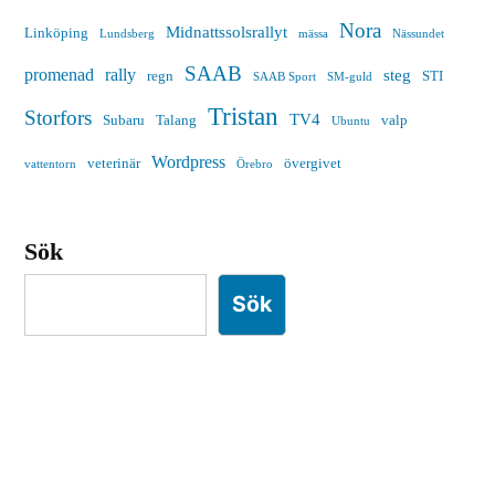
Nora
Midnattssolsrallyt
Linköping
Lundsberg
mässa
Nässundet
SAAB
promenad
rally
steg
regn
STI
SAAB Sport
SM-guld
Tristan
Storfors
TV4
Subaru
Talang
valp
Ubuntu
Wordpress
veterinär
övergivet
vattentorn
Örebro
Sök
Sök