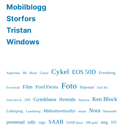
Mobilblogg
Storfors
Tristan
Windows
Cykel
EOS 50D
Evertsberg
Asphyttan
Bil
Bond
Canon
Foto
Film
Ford Fiesta
Färjestad
Everytrail
God Jul
Ken Block
Gymkhana
Hemsida
Gott nytt år
GPS
Impreza
Nora
Midnattssolsrallyt
Linköping
Lundsberg
mässa
Nässundet
SAAB
promenad
rally
steg
regn
STI
SAAB Sport
SM-guld