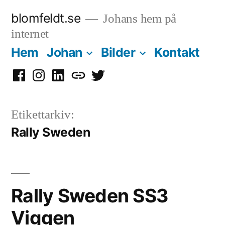
Hoppa
blomfeldt.se
Johans hem på
till
internet
innehåll
Hem
Johan
Bilder
Kontakt
Facebook
Instagram
LinkedIn
Mastodon
Twitter
Etikettarkiv:
Rally Sweden
Rally Sweden SS3
Viggen