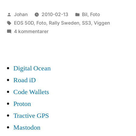
SS3
Publicerat
Publicerat
Johan
2010-02-13
Bil
,
Foto
Viggen”
av
Etiketter:
i
EOS 50D
,
Foto
,
Rally Sweden
,
SS3
,
Viggen
till
4 kommentarer
Rally
Sweden
SS3
Viggen
Digital Ocean
Road iD
Code Wallets
Proton
Tractive GPS
Mastodon