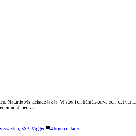
en. Naturligtvis tackade jag ja. Vi stog i en hårnålskurva och det var 
n men är nöjd med …
till
ly Sweden
,
SS3
,
Viggen
4 kommentarer
Rally