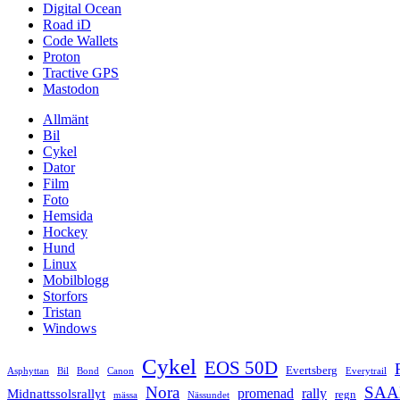
Digital Ocean
Road iD
Code Wallets
Proton
Tractive GPS
Mastodon
Allmänt
Bil
Cykel
Dator
Film
Foto
Hemsida
Hockey
Hund
Linux
Mobilblogg
Storfors
Tristan
Windows
Cykel
EOS 50D
Evertsberg
Asphyttan
Bil
Bond
Canon
Everytrail
Nora
SAA
promenad
rally
Midnattssolsrallyt
regn
mässa
Nässundet