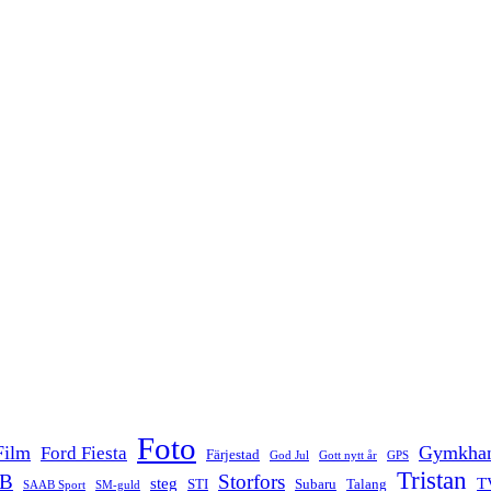
Sweden
SS3
Viggen
Foto
Film
Gymkha
Ford Fiesta
Färjestad
God Jul
Gott nytt år
GPS
Tristan
B
Storfors
steg
T
STI
Subaru
Talang
SAAB Sport
SM-guld