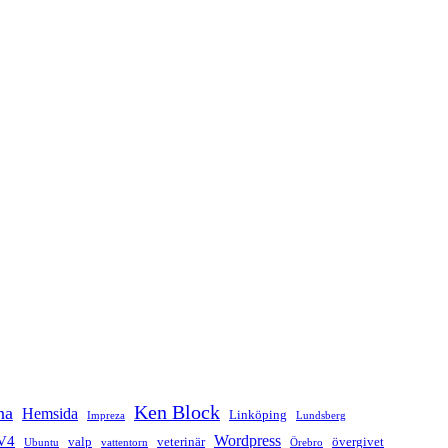
Ken Block
na
Hemsida
Linköping
Impreza
Lundsberg
Wordpress
V4
valp
veterinär
övergivet
Ubuntu
vattentorn
Örebro