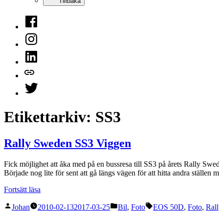
Tillbaka
Facebook
Instagram
LinkedIn
Mastodon
Twitter
Etikettarkiv:
SS3
Rally Sweden SS3 Viggen
Fick möjlighet att åka med på en bussresa till SS3 på årets Rally Swed
Började nog lite för sent att gå längs vägen för att hitta andra ställe
”Rally
Fortsätt läsa
Sweden
Publicerat
Publicerat
Etiketter:
SS3
Johan
2010-02-13
2017-03-25
Bil
,
Foto
EOS 50D
,
Foto
,
Ral
av
i
Viggen”