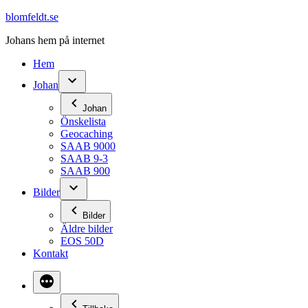
Hoppa
blomfeldt.se
till
Johans hem på internet
innehåll
Hem
Johan
Johan
Önskelista
Geocaching
SAAB 9000
SAAB 9-3
SAAB 900
Bilder
Bilder
Äldre bilder
EOS 50D
Kontakt