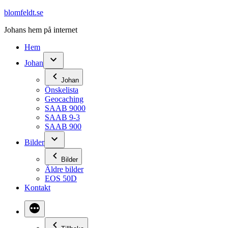
Hoppa
blomfeldt.se
till
Johans hem på internet
innehåll
Hem
Johan
Johan
Önskelista
Geocaching
SAAB 9000
SAAB 9-3
SAAB 900
Bilder
Bilder
Äldre bilder
EOS 50D
Kontakt