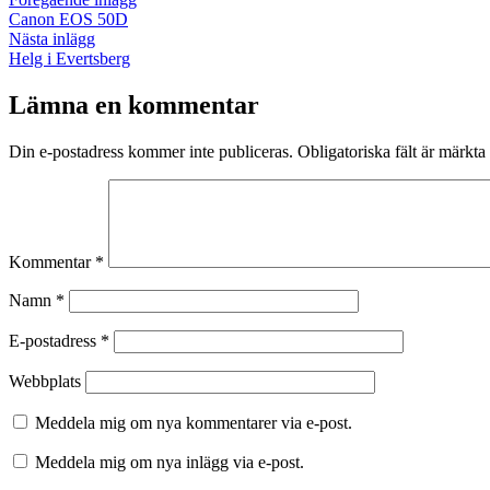
Inläggsnavigering
inlägg:
Canon EOS 50D
Nästa
Nästa inlägg
inlägg:
Helg i Evertsberg
Lämna en kommentar
Din e-postadress kommer inte publiceras.
Obligatoriska fält är märkta
Kommentar
*
Namn
*
E-postadress
*
Webbplats
Meddela mig om nya kommentarer via e-post.
Meddela mig om nya inlägg via e-post.