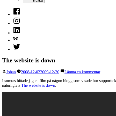
Tillbaka
Facebook
Instagram
LinkedIn
Mastodon
Twitter
The website is down
Publicerat
till
Johan
2008-12-02
2009-12-20
Lämna en kommentar
av
The
website
I somras hittade jag en film på någon blogg som visade hur supporttekni
is
naturligtvis
The website is down
.
down