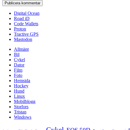
Digital Ocean
Road iD
Code Wallets
Proton
Tractive GPS
Mastodon
Allmänt
Bil
Cykel
Dator
Film
Foto
Hemsida
Hockey
Hund
Linux
Mobilblogg
Storfors
Tristan
Windows
Cykel
EOS 50D